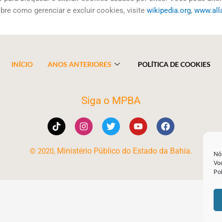
bre como gerenciar e excluir cookies, visite
wikipedia.org
,
www.all
INÍCIO
ANOS ANTERIORES
POLÍTICA DE COOKIES
Siga o MPBA
T
I
T
Y
F
i
n
w
o
a
k
s
i
u
c
t
t
t
t
e
Ministério Público do Estado da Bahia
.
© 2020,
Nó
o
a
t
u
b
Vo
k
g
e
b
o
Po
r
r
e
o
a
k
m