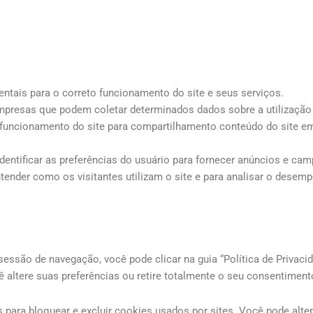
entais para o correto funcionamento do site e seus serviços.
empresas que podem coletar determinados dados sobre a utilização 
 funcionamento do site para compartilhamento conteúdo do site em
dentificar as preferências do usuário para fornecer anúncios e ca
tender como os visitantes utilizam o site e para analisar o desemp
 sessão de navegação, você pode clicar na guia “Política de Privaci
 altere suas preferências ou retire totalmente o seu consentiment
para bloquear e excluir cookies usados por sites. Você pode alte